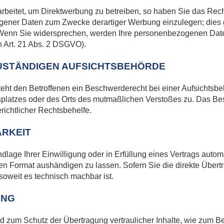
eitet, um Direktwerbung zu betreiben, so haben Sie das Recht
ener Daten zum Zwecke derartiger Werbung einzulegen; dies gilt
. Wenn Sie widersprechen, werden Ihre personenbezogenen Da
 Art. 21 Abs. 2 DSGVO).
USTÄNDIGEN AUFSICHTSBEHÖRDE
ht den Betroffenen ein Beschwerderecht bei einer Aufsichtsbe
itsplatzes oder des Orts des mutmaßlichen Verstoßes zu. Das 
richtlicher Rechtsbehelfe.
RKEIT
dlage Ihrer Einwilligung oder in Erfüllung eines Vertrags automa
en Format aushändigen zu lassen. Sofern Sie die direkte Über
 soweit es technisch machbar ist.
UNG
d zum Schutz der Übertragung vertraulicher Inhalte, wie zum Be