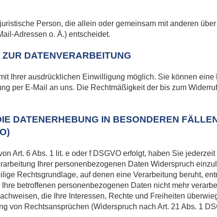
er juristische Person, die allein oder gemeinsam mit anderen übe
il-Adressen o. Ä.) entscheidet.
G ZUR DATENVERARBEITUNG
t Ihrer ausdrücklichen Einwilligung möglich. Sie können eine be
lung per E-Mail an uns. Die Rechtmäßigkeit der bis zum Widerru
IE DATENERHEBUNG IN BESONDEREN FÄLLE
O)
 Art. 6 Abs. 1 lit. e oder f DSGVO erfolgt, haben Sie jederzeit
arbeitung Ihrer personenbezogenen Daten Widerspruch einzulege
eilige Rechtsgrundlage, auf denen eine Verarbeitung beruht, e
Ihre betroffenen personenbezogenen Daten nicht mehr verarbe
achweisen, die Ihre Interessen, Rechte und Freiheiten überwieg
ng von Rechtsansprüchen (Widerspruch nach Art. 21 Abs. 1 D