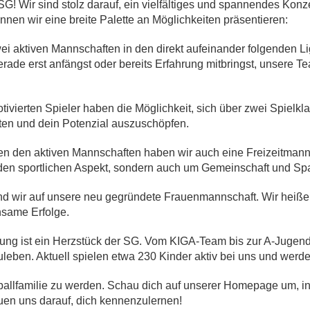
! Wir sind stolz darauf, ein vielfältiges und spannendes Konzep
en wir eine breite Palette an Möglichkeiten präsentieren:
ei
aktiven Mannschaften
in den direkt aufeinander folgenden Li
ade erst anfängst oder bereits Erfahrung mitbringst, unsere Te
ivierten Spieler haben die Möglichkeit, sich über
zwei Spielkl
lten und dein Potenzial auszuschöpfen.
n den aktiven Mannschaften haben wir auch eine
Freizeitmann
m den sportlichen Aspekt, sondern auch um Gemeinschaft und Sp
nd wir auf unsere
neu gegründete Frauenmannschaft
. Wir heiße
nsame Erfolge.
ng ist ein Herzstück der SG. Vom KIGA-Team bis zur A-Jugend b
uleben. Aktuell spielen etwa
230 Kinder
aktiv bei uns und werd
Fußballfamilie zu werden. Schau dich auf unserer Homepage um,
euen uns darauf, dich kennenzulernen!