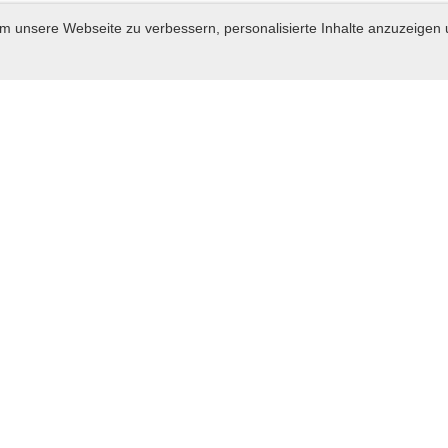
m unsere Webseite zu verbessern, personalisierte Inhalte anzuzeigen 
© SG Böhl-Iggelheim
Erstellt mit ClubDesk Vereinssoftware