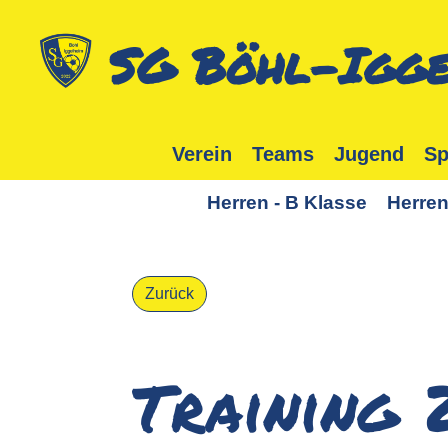
SG Böhl-Igge
Verein
Teams
Jugend
Sp
Herren - B Klasse
Herren
Zurück
Training 