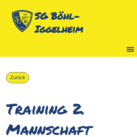
SG Böhl-
Iggelheim
Menü
Zurück
Training 2.
Mannschaft