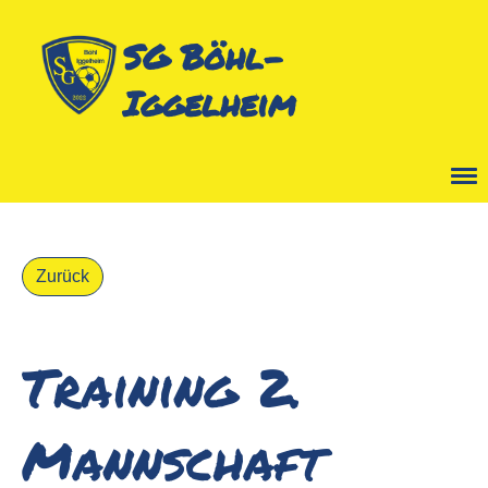
SG Böhl-
Iggelheim
Menü
Zurück
Training 2.
Mannschaft