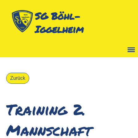
SG Böhl-
Iggelheim
Menü
Zurück
Training 2.
Mannschaft