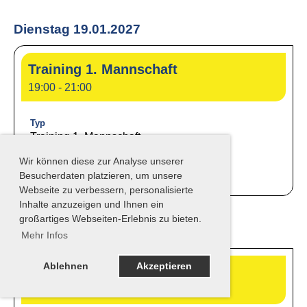
Dienstag 19.01.2027
Training 1. Mannschaft
19:00 - 21:00
Typ
Training 1. Mannschaft
Ort
Wir können diese zur Analyse unserer
Sportplatz in Böhl oder Iggelheim
Besucherdaten platzieren, um unsere
Webseite zu verbessern, personalisierte
Inhalte anzuzeigen und Ihnen ein
großartiges Webseiten-Erlebnis zu bieten.
Donnerstag 21.01.2027
Mehr Infos
Ablehnen
Akzeptieren
Training 1. Mannschaft
19:00 - 21:00