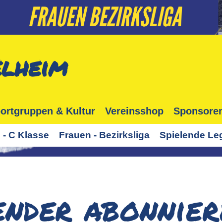
lheim
ortgruppen & Kultur
Vereinsshop
Sponsore
 - C Klasse
Frauen - Bezirksliga
Spielende Le
nder abonnier