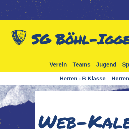
SG Böhl-Igge
Verein
Teams
Jugend
Sp
Herren - B Klasse
Herren
Web-Kale